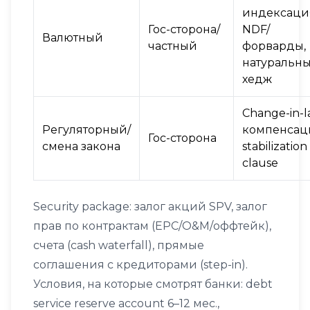
индексаци
Гос-сторона/
NDF/
Валютный
частный
форварды,
натуральн
хедж
Change-in-
Регуляторный/
компенсац
Гос-сторона
смена закона
stabilization
clause
Security package: залог акций SPV, залог
прав по контрактам (EPC/O&M/оффтейк),
счета (cash waterfall), прямые
соглашения с кредиторами (step-in).
Условия, на которые смотрят банки: debt
service reserve account 6–12 мес.,