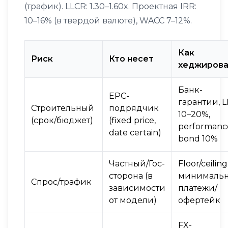
(трафик). LLCR: 1.30–1.60x. Проектная IRR:
10–16% (в твердой валюте), WACC 7–12%.
Как
Риск
Кто несет
хеджирова
Банк-
EPC-
гарантии, L
Строительный
подрядчик
10–20%,
(срок/бюджет)
(fixed price,
performanc
date certain)
bond 10%
Частный/Гос-
Floor/ceiling
сторона (в
минималь
Спрос/трафик
зависимости
платежи/
от модели)
офертейк
FX-