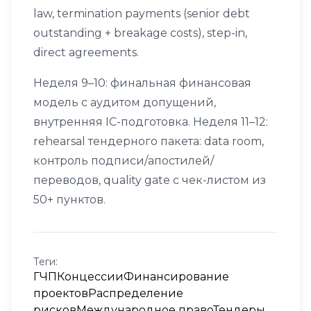
law, termination payments (senior debt
outstanding + breakage costs), step-in,
direct agreements.
Неделя 9–10: финальная финансовая
модель с аудитом допущений,
внутренняя IC-подготовка. Неделя 11–12:
rehearsal тендерного пакета: data room,
контроль подписи/апостилей/
переводов, quality gate с чек-листом из
50+ пунктов.
Теги:
ГЧП
Концессии
Финансирование
проектов
Распределение
рисков
Международное право
Тендеры